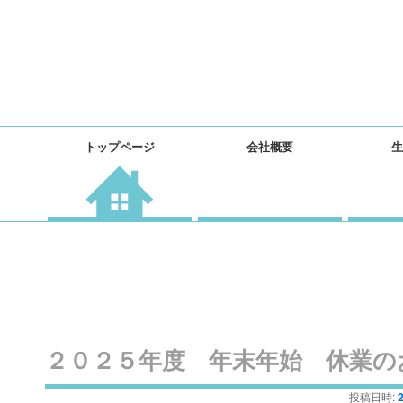
ヤマカ建材工業株式会社
メ
生コン製造・販売
トップページ
会社概要
生
メ
イ
ン
イ
メ
ニ
ン
ュ
ー
コ
ン
２０２５年度 年末年始 休業の
投稿日時: