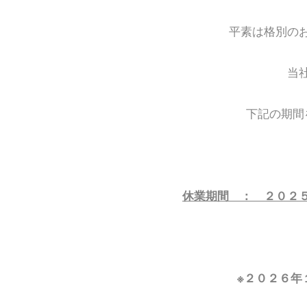
テ
平素は格別の
ン
当
ツ
下記の期間
へ
移
動
休業期間 ： ２０２
※２０２６年